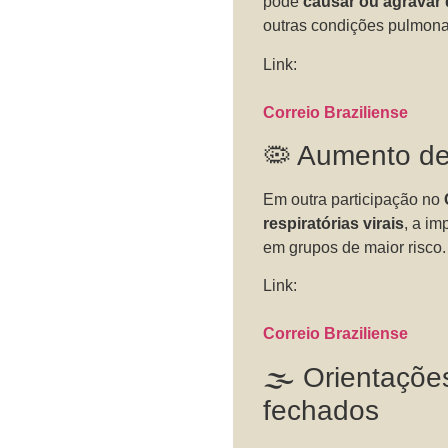
pode
causar ou agravar 
outras condições pulmona
Link:
Correio Braziliense
🦠 Aumento de 
Em outra participação no
respiratórias virais
, a i
em grupos de maior risco.
Link:
Correio Braziliense
🌫️ Orientaçõ
fechados