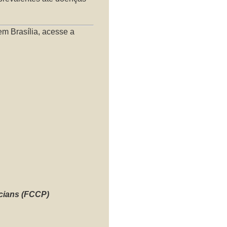
m Brasília, acesse a
cians (FCCP)