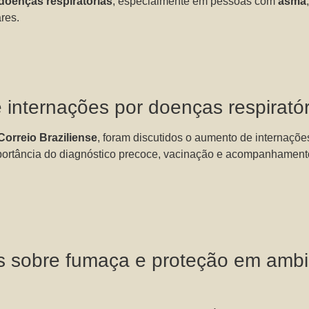
doenças respiratórias
, especialmente em pessoas com
asma
res.
internações por doenças respiratóri
Correio Braziliense
, foram discutidos o aumento de internaçõe
mportância do diagnóstico precoce, vacinação e acompanhamen
es sobre fumaça e proteção em amb