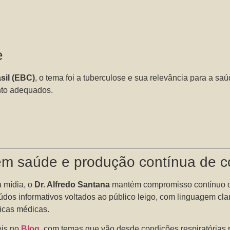
e
sil (EBC)
, o tema foi a tuberculose e sua relevância para a sa
nto adequados.
m saúde e produção contínua de 
a mídia, o
Dr. Alfredo Santana
mantém compromisso contínuo
údos informativos voltados ao público leigo, com linguagem cla
icas médicas.
eis no
Blog
, com temas que vão desde condições respiratórias 