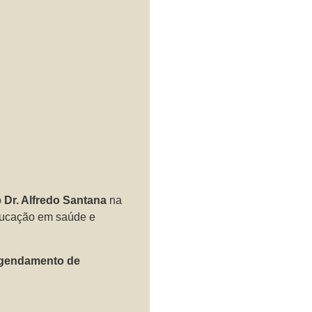
o
Dr. Alfredo Santana
na
ducação em saúde e
gendamento de