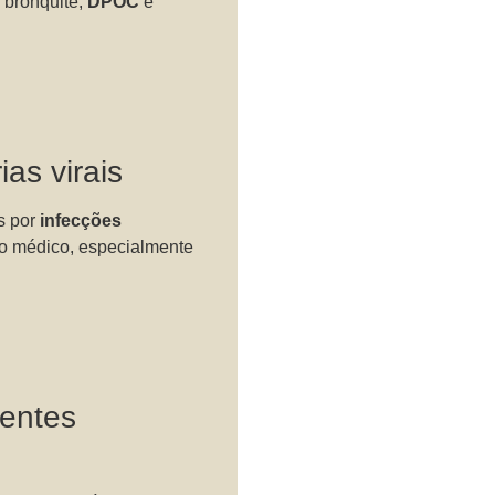
, bronquite,
DPOC
e
as virais
s por
infecções
to médico, especialmente
ientes