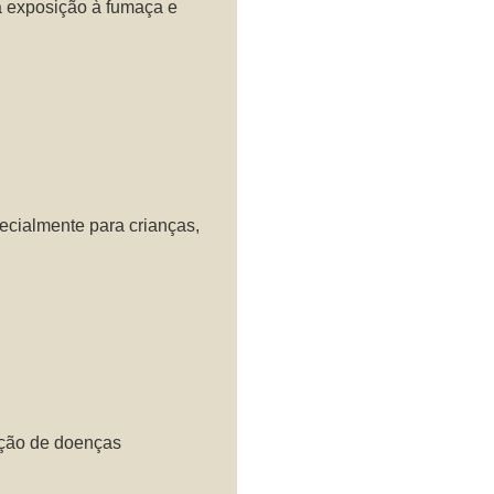
a exposição à fumaça e
pecialmente para crianças,
enção de doenças