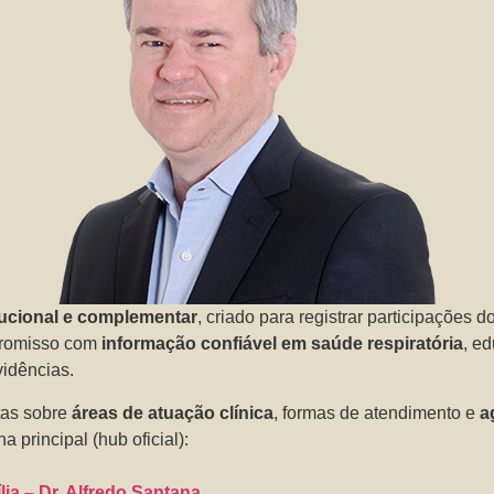
tucional e complementar
, criado para registrar participações d
promisso com
informação confiável em saúde respiratória
, e
idências.
tas sobre
áreas de atuação clínica
, formas de atendimento e
a
a principal (hub oficial):
ia – Dr. Alfredo Santana