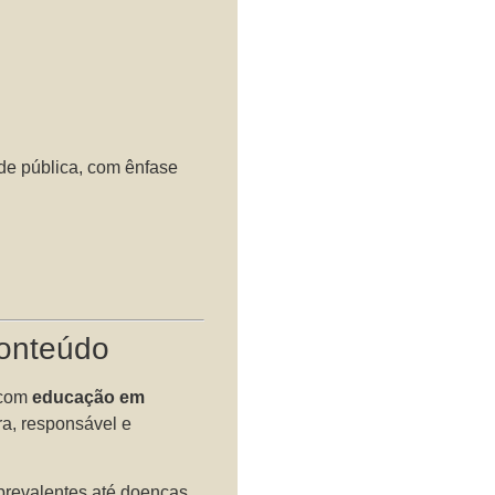
úde pública, com ênfase
conteúdo
 com
educação em
ra, responsável e
prevalentes até doenças