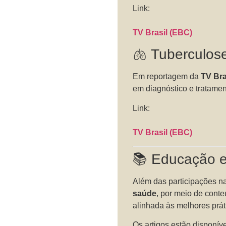
Link:
TV Brasil (EBC)
🫁 Tuberculos
Em reportagem da
TV Bra
em diagnóstico e tratame
Link:
TV Brasil (EBC)
📚 Educação e
Além das participações n
saúde
, por meio de conte
alinhada às melhores prát
Os artigos estão disponív