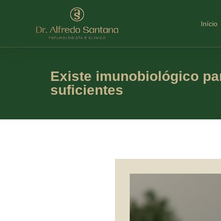
Início
Existe imunobiológico 
suficientes