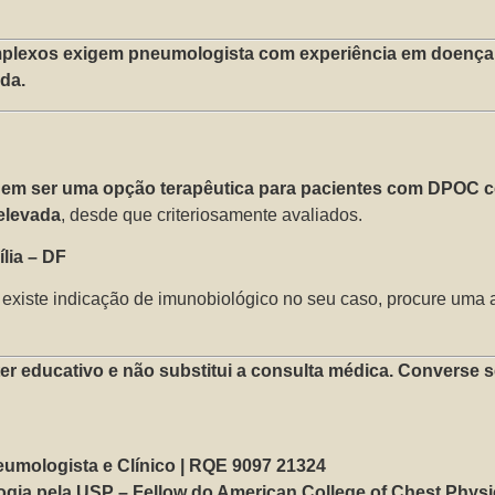
mplexos exigem pneumologista com experiência em doença 
da.
em ser uma opção terapêutica para pacientes com DPOC 
 elevada
, desde que criteriosamente avaliados.
lia – DF
e existe indicação de imunobiológico no seu caso, procure uma
er educativo e não substitui a consulta médica. Converse
neumologista e Clínico | RQE 9097 21324
ia pela USP – Fellow do American College of Chest Physi