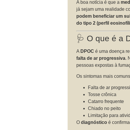
A boa notícia é que a
medi
já sejam uma realidade c
podem beneficiar um su
do tipo 2 (perfil eosinofíl
🩺 O que é a 
A
DPOC
é uma doença res
falta de ar progressiva
. 
pessoas expostas à fumaç
Os sintomas mais comuns
Falta de ar progress
Tosse crônica
Catarro frequente
Chiado no peito
Limitação para ativ
O
diagnóstico
é confirma