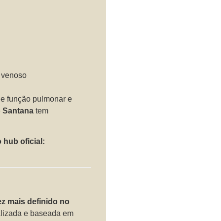
e
u venoso
de função pulmonar e
o Santana
tem
hub oficial:
z mais definido no
alizada e baseada em