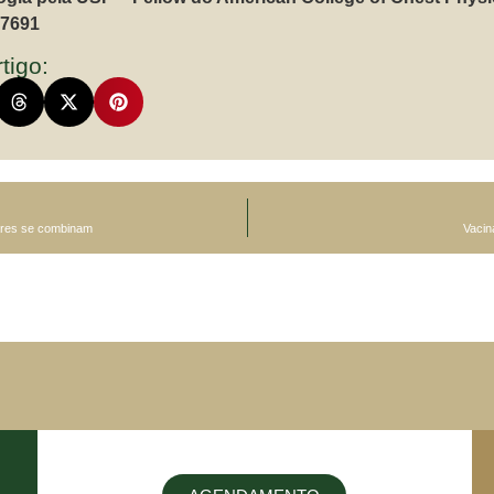
17691
tigo:
ares se combinam
Vacin