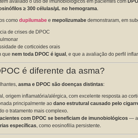
s têm avaliado o uso de imunobiológicos em pacientes com
DPOC
osinófilos ≥ 300 células/µL no hemograma
.
tos como
dupilumabe
e
mepolizumabe
demonstraram, em subg
cia de crises de DPOC
pulmonar
sidade de corticoides orais
m que
nem toda DPOC é igual
, e que a avaliação do perfil infl
DPOC é diferente da asma?
lhantes,
asma e DPOC são doenças distintas
:
l, origem inflamatória/alérgica, com excelente resposta ao corti
onada principalmente ao
dano estrutural causado pelo cigarr
ndo o tratamento mais complexo.
acientes com DPOC se beneficiam de imunobiológicos
— a
rias específicas
, como eosinofilia persistente.