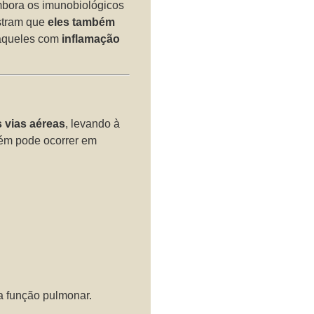
mbora os imunobiológicos
stram que
eles também
 aqueles com
inflamação
 vias aéreas
, levando à
ém pode ocorrer em
a função pulmonar.