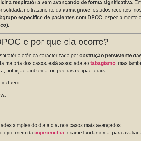
cina respiratória vem avançando de forma significativa
. E
onsolidada no tratamento da
asma grave
, estudos recentes mo
bgrupo específico de pacientes com DPOC
, especialmente
ico)
.
DPOC e por que ela ocorre?
piratória crônica caracterizada por
obstrução persistente das
Na maioria dos casos, está associada ao
tabagismo
, mas tamb
a, poluição ambiental ou poeiras ocupacionais.
 incluem:
iva
idades simples do dia a dia, nos casos mais avançados
do por meio da
espirometria
, exame fundamental para avaliar 