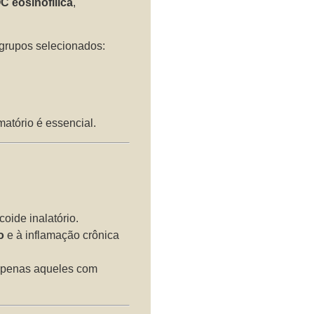
 eosinofílica
,
rupos selecionados:
amatório é essencial.
coide inalatório.
o
e à inflamação crônica
penas aqueles com