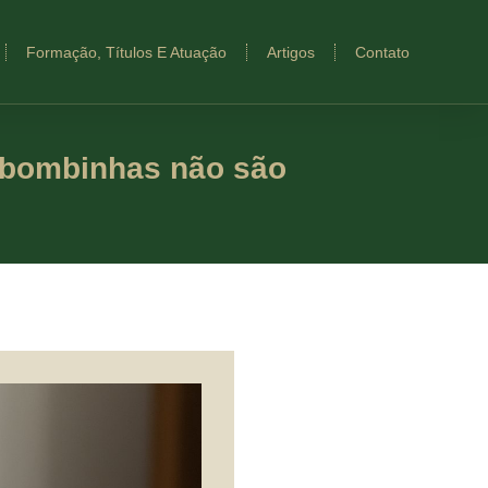
Formação, Títulos E Atuação
Artigos
Contato
 bombinhas não são