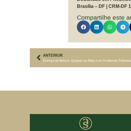
Brasília – DF | CRM-DF 
Compartilhe este ar
ANTERIOR
Doença de Behçet: Quando as Aftas e os Problemas Pulmon