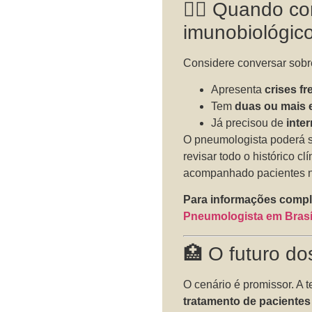
👩‍⚕️ Quando c
imunobiológi
Considere conversar sobr
Apresenta
crises f
Tem
duas ou mais 
Já precisou de
inte
O pneumologista poderá s
revisar todo o histórico cl
acompanhado pacientes n
Para informações comple
Pneumologista em Brasíl
🏥 O futuro d
O cenário é promissor. A 
tratamento de paciente