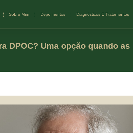
Sobre Mim
Depoimentos
Diagnósticos E Tratamentos
para DPOC? Uma opção quando as