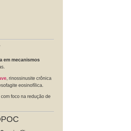
?
ada em mecanismos
as.
ave
, rinossinusite crônica
esofagite eosinofílica.
, com foco na redução de
 DPOC