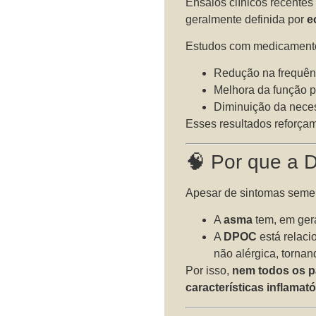
Ensaios clínicos recente
geralmente definida por
e
Estudos com medicamen
Redução na frequên
Melhora da função 
Diminuição da neces
Esses resultados reforça
🧠 Por que a 
Apesar de sintomas seme
A
asma
tem, em gera
A
DPOC
está relaci
não alérgica, torna
Por isso,
nem todos os p
características inflamató