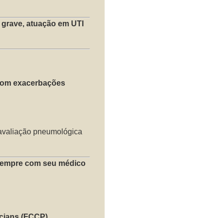
grave, atuação em UTI
com exacerbações
 avaliação pneumológica
 sempre com seu médico
cians (FCCP)