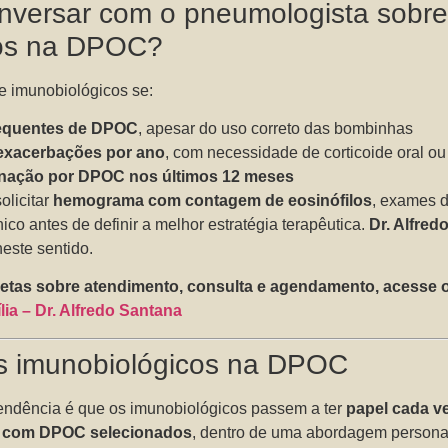
onversar com o pneumologista sobr
cos na DPOC?
e imunobiológicos se:
requentes de DPOC
, apesar do uso correto das bombinhas
exacerbações por ano
, com necessidade de corticoide oral o
rnação por DPOC nos últimos 12 meses
olicitar
hemograma com contagem de eosinófilos
, exames 
ínico antes de definir a melhor estratégia terapêutica.
Dr. Alfred
este sentido.
tas sobre atendimento, consulta e agendamento, acesse o 
ia – Dr. Alfredo Santana
os imunobiológicos na DPOC
tendência é que os imunobiológicos passem a ter
papel cada ve
s com DPOC selecionados
, dentro de uma abordagem person