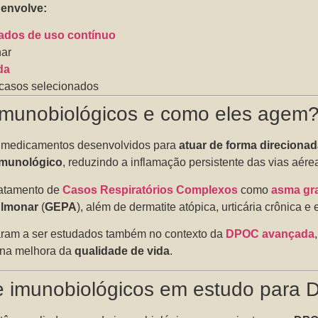
 envolve:
ados de uso contínuo
nar
da
 casos selecionados
imunobiológicos e como eles agem
medicamentos desenvolvidos para
atuar de forma direcion
imunológico
, reduzindo a inflamação persistente das vias aére
ratamento de
Casos Respiratórios Complexos
como
asma gr
ulmonar
(
GEPA
), além de dermatite atópica, urticária crônica e 
aram a ser estudados também no contexto da
DPOC avançada
na melhora da
qualidade de vida
.
e imunobiológicos em estudo para