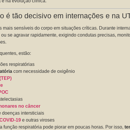
 e na evolução clínica.
o é tão decisivo em internações e na U
mais sensíveis do corpo em situações críticas. Durante inter
r ou se agravar rapidamente, exigindo condutas precisas, moni
mes.
equentes, estão:
ões respiratórias
atória
com necessidade de oxigênio
(TEP)
ve
POC
telectasias
monares no câncer
 doenças intersticiais
COVID-19
e outras viroses
a função respiratória pode piorar em poucas horas. Por isso,
te