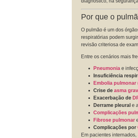
diagnóstico, na segurança
Por que o pulmã
O pulmão é um dos órgãos 
respiratórias podem surgi
revisão criteriosa de exa
Entre os cenários mais fr
Pneumonia
e infecç
Insuficiência respir
Embolia pulmonar 
Crise de
asma gra
Exacerbação de
D
Derrame pleural
e a
Complicações pul
Fibrose pulmonar
e
Complicações por
Em pacientes internados, 