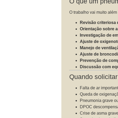
O que um pneumo
O trabalho vai muito além
Revisão criteriosa
Orientação sobre a
Investigação de e
Ajuste de oxigenot
Manejo de ventilaç
Ajuste de broncodi
Prevenção de comp
Discussão com equi
Quando solicita
Falta de ar importan
Queda de oxigenaç
Pneumonia grave ou
DPOC descompens
Crise de asma grav