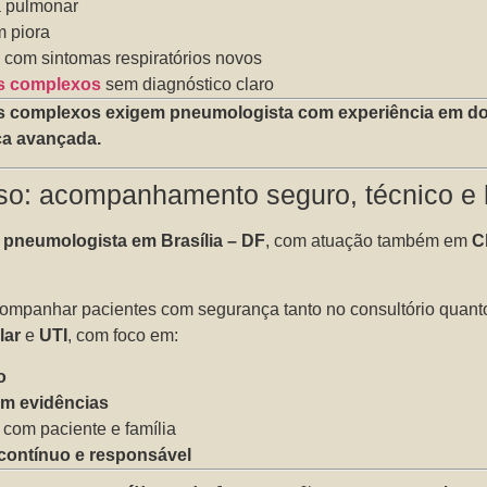
a pulmonar
m piora
 com sintomas respiratórios novos
os complexos
sem diagnóstico claro
os complexos exigem pneumologista com experiência em d
ica avançada.
o: acompanhamento seguro, técnico e
,
pneumologista em Brasília – DF
, com atuação também em
C
ompanhar pacientes com segurança tanto no consultório quanto 
lar
e
UTI
, com foco em:
o
m evidências
com paciente e família
ontínuo e responsável