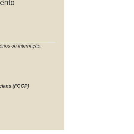
mento
órios ou internação,
cians (FCCP)