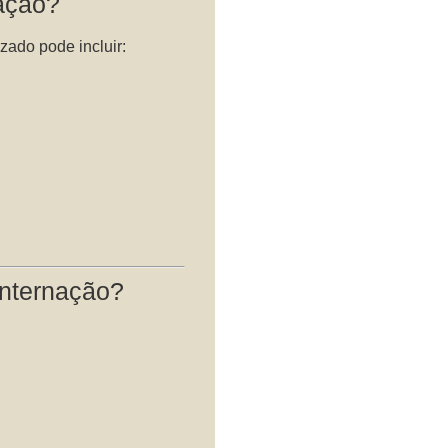
nação?
zado pode incluir:
internação?