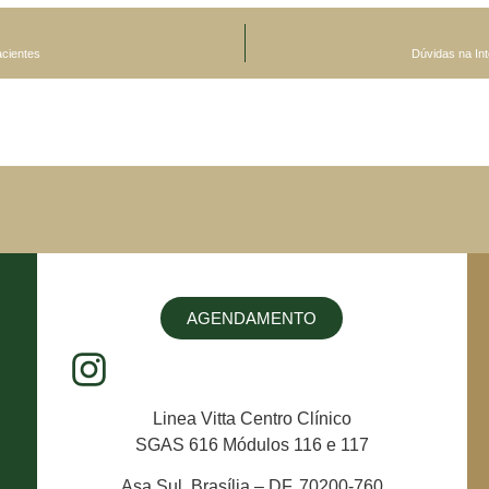
acientes
Dúvidas na Int
AGENDAMENTO
Linea Vitta Centro Clínico
SGAS 616 Módulos 116 e 117
Asa Sul, Brasília – DF, 70200-760