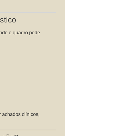
stico
ando o quadro pode
r achados clínicos,