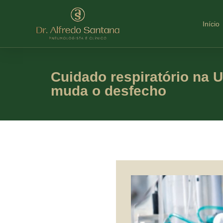
Início
Cuidado respiratório na 
muda o desfecho