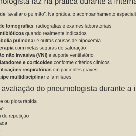
logista faz na prática durante a inter
 de “avaliar o pulmão”. Na prática, o acompanhamento especiali
 de tomografias
, radiografias e exames laboratoriais
ntibióticos
quando realmente indicados
mbolia pulmonar
e outras causas de hipoxemia
erapia
com metas seguras de saturação
ão não invasiva (VNI)
e suporte ventilatório
latadores e corticoides
conforme critérios clínicos
licações respiratórias
em pacientes graves
pe multidisciplinar
e familiares
r avaliação do pneumologista durante a 
te ou piora rápida
ão
 de repetição
ada
e