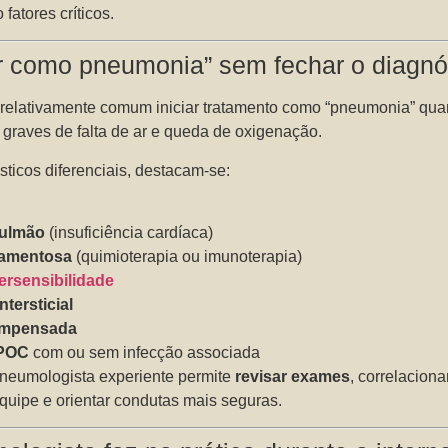
 fatores críticos.
tar como pneumonia” sem fechar o diagnó
é relativamente comum iniciar tratamento como “pneumonia” qu
 graves de falta de ar e queda de oxigenação.
sticos diferenciais, destacam-se:
ulmão
(insuficiência cardíaca)
amentosa
(quimioterapia ou imunoterapia)
ersensibilidade
tersticial
ompensada
DPOC
com ou sem infecção associada
eumologista experiente permite
revisar exames
, correlaciona
equipe e orientar condutas mais seguras.