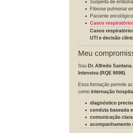
Suspeita de emboli
Fibrose pulmonar e
Paciente oncológico
Casos respiratóri
Casos respiratóri
UTI e decisão clín
Meu compromiss
Sou
Dr. Alfredo Santana
Intensiva (RQE 9098)
.
Essa formação permite ac
como
internação hospita
diagnóstico precis
conduta baseada e
comunicação clara
acompanhamento c