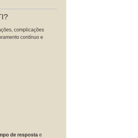
TI?
nações, complicações
toramento contínuo e
mpo de resposta
e