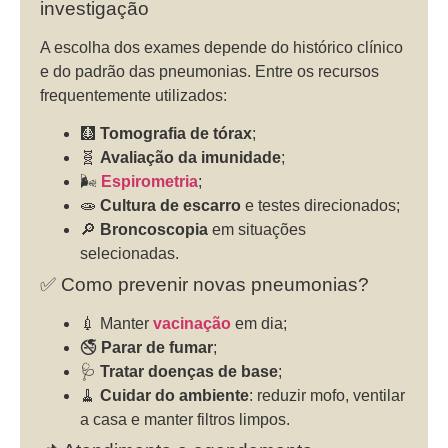
investigação
A escolha dos exames depende do histórico clínico
e do padrão das pneumonias. Entre os recursos
frequentemente utilizados:
🩻
Tomografia de tórax
;
🧬
Avaliação da imunidade
;
🌬️
Espirometria
;
🧫
Cultura de escarro
e testes direcionados;
🔎
Broncoscopia
em situações
selecionadas.
✅ Como prevenir novas pneumonias?
💉 Manter
vacinação
em dia;
🚭
Parar de fumar
;
🩺
Tratar doenças de base
;
🧹
Cuidar do ambiente
: reduzir mofo, ventilar
a casa e manter filtros limpos.